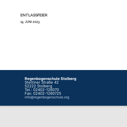
Beitragsnavigation
ENTLASSFEIER
15. JUNI 2023
Regenbogenschule Stolberg
Stettiner Straße 42
52222 Stolberg
Tel.: 02402-126070
Fax: 02402-1260725
info@regenbogenschule.org