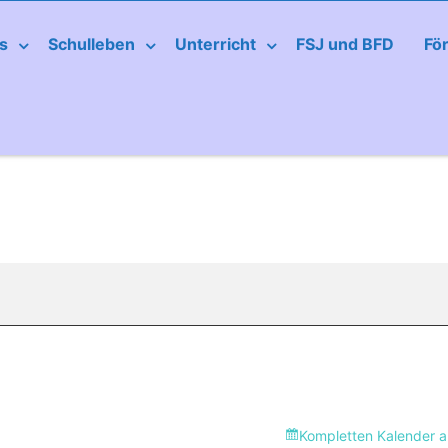
s
Schulleben
Unterricht
FSJ und BFD
Fö
Kompletten Kalender 