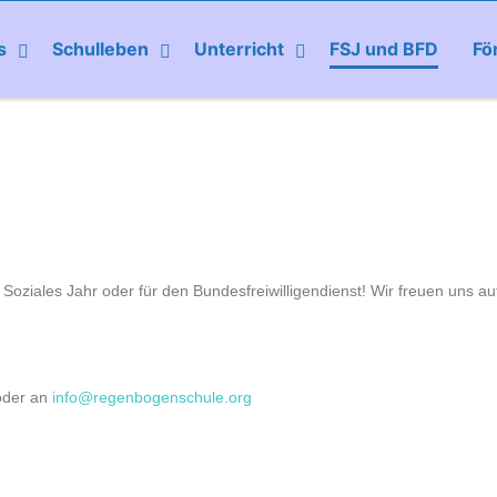
s
Schulleben
Unterricht
FSJ und BFD
Fö
Soziales Jahr oder für den Bundesfreiwilligendienst! Wir freuen uns au
oder an
info@regenbogenschule.org
: