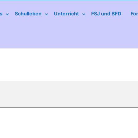
s
Schulleben
Unterricht
FSJ und BFD
Fö