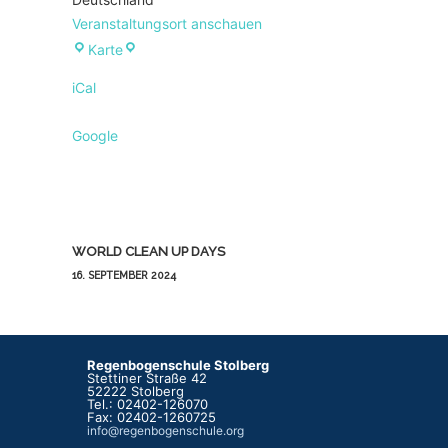
Veranstaltungsort anschauen
Regenbogenschule
Karte
iCal
Google
Beitragsnavigation
WORLD CLEAN UP DAYS
16. SEPTEMBER 2024
Regenbogenschule Stolberg
Stettiner Straße 42
52222 Stolberg
Tel.: 02402-126070
Fax: 02402-1260725
info@regenbogenschule.org