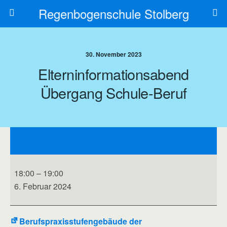
Regenbogenschule Stolberg
30. November 2023
Elterninformationsabend
Übergang Schule-Beruf
Elterninformationsabend
Übergang
Schule-
Beruf
18:00
–
19:00
6. Februar 2024
Berufspraxisstufengebäude der