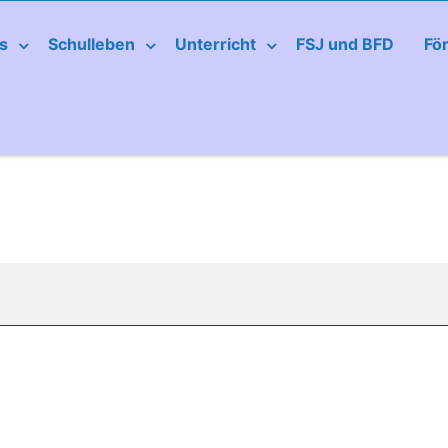
s
Schulleben
Unterricht
FSJ und BFD
Fö