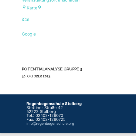
Regenbogenschule
Karte
iCal
Google
Beitragsnavigation
POTENTIALANALYSE GRUPPE 3
30. OKTOBER 2023
Regenbogenschule Stolberg
Stettiner Straße 42
52222 Stolberg
Tel.: 02402-126070
Fax: 02402-1260725
info@regenbogenschule.org