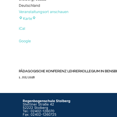
Deutschland
Veranstaltungsort anschauen
Regenbogenschule
Karte
iCal
Google
Beitragsnavigation
PÄDAGOGISCHE KONFERENZ LEHRERKOLLEGIUM IN BENSB
1. JULI 2026
Regenbogenschule Stolberg
Stettiner Straße 42
52222 Stolberg
Tel.: 02402-126070
Fax: 02402-1260725