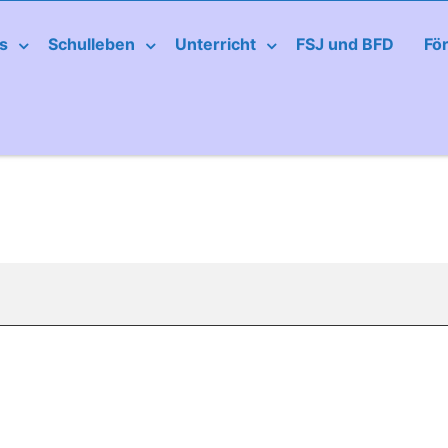
s
Schulleben
Unterricht
FSJ und BFD
Fö