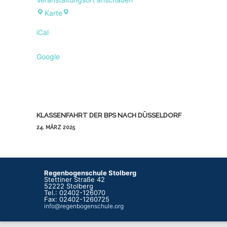
Regenbogenschule
Karte
iCal
Google
Beitragsnavigation
KLASSENFAHRT DER BPS NACH DÜSSELDORF
24. MÄRZ 2025
Regenbogenschule Stolberg
Stettiner Straße 42
52222 Stolberg
Tel.: 02402-126070
Fax: 02402-1260725
info@regenbogenschule.org