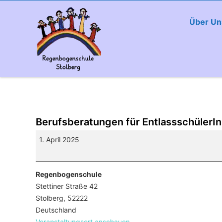
Über Un
Berufsberatungen für EntlassschülerI
Berufsberatungen
1. April 2025
für
EntlassschülerInnen
Regenbogenschule
Stettiner Straße 42
Stolberg
,
52222
Deutschland
Veranstaltungsort anschauen