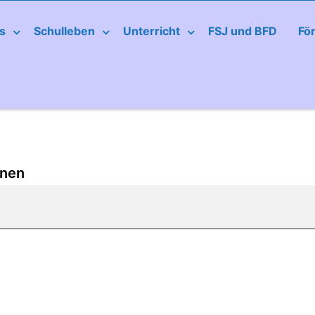
s
Schulleben
Unterricht
FSJ und BFD
Fö
nnen