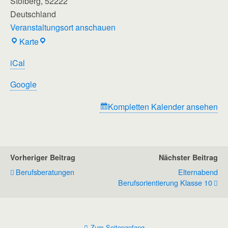
Stolberg
,
52222
Deutschland
Veranstaltungsort anschauen
Regenbogenschule
Karte
iCal
Google
Kompletten Kalender ansehen
Vorheriger Beitrag
Nächster Beitrag
Berufsberatungen
Elternabend
Berufsorientierung Klasse 10
Zum Seitenanfang